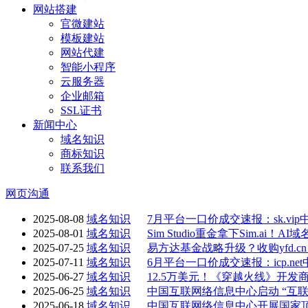
网站搭建
官微建站
模板建站
网站代建
智能小程序
云服务器
企业邮箱
SSL证书
新闻中心
域名知识
商标知识
联系我们
网页沟通
2025-08-08
域名知识
7月平台一口价成交速报：sk.vi
2025-08-01
域名知识
Sim Studio重金拿下Sim.ai！
2025-07-25
域名知识
易方达基金战略升级？收购yfd.c
2025-07-11
域名知识
6月平台一口价成交速报：icp.ne
2025-06-27
域名知识
12.5万美元！《穿越火线》开发商买下“
2025-06-25
域名知识
中国互联网络信息中心启动 “互
2025-06-18
域名知识
中国互联网络信息中心开展国家