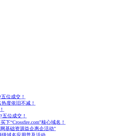
p中五位成交！
AI域名热度依旧不减！
n！
t中五位成交！
Crossfire.com”核心域名！
联网基础资源益企惠企活动”
顶级域名应用普及活动